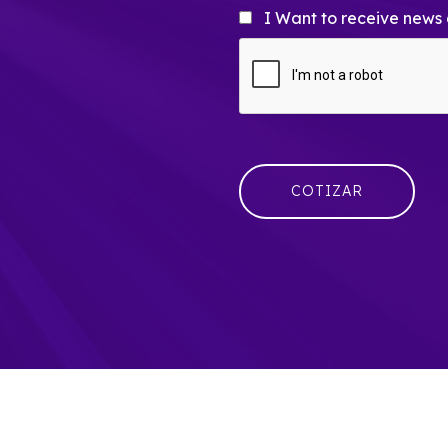
I Want to receive news 
Sending..