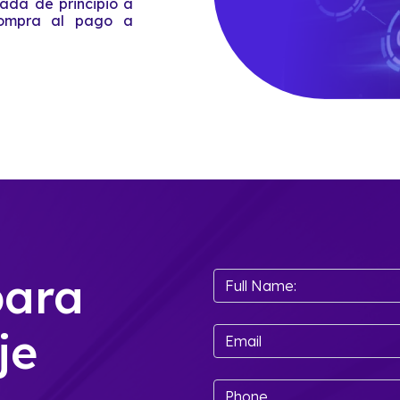
rada de principio a
compra al pago a
para
je