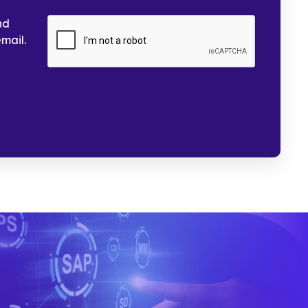
nd
email.