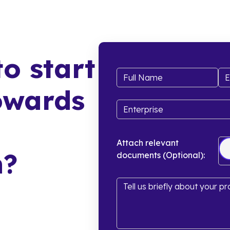
o start
owards
Attach relevant
n?
documents (Optional):